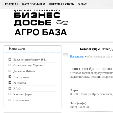
ГЛАВНАЯ
КАТАЛОГ ФИРМ
ОБРАТНАЯ СВЯЗЬ
О НАС
Навигация
Каталог фирм Бизнес Д
Все фирмы
»
оборудования для у
Базы по агробизнесу 2021
Строительство Украины
ИНВЕСТТРЕЙДСЕРВИС ОО
Дерево и Мебель
Оптовая торговля продуктами пе
подсолнечника, пеллеты из лузг
Инструкция
Контакты
F.A.Q.
Адрес:
03150 г.Киев, ул.Предславинская
Каталог фирм
О компании
Телефон(ы):
(067) 234-90-80