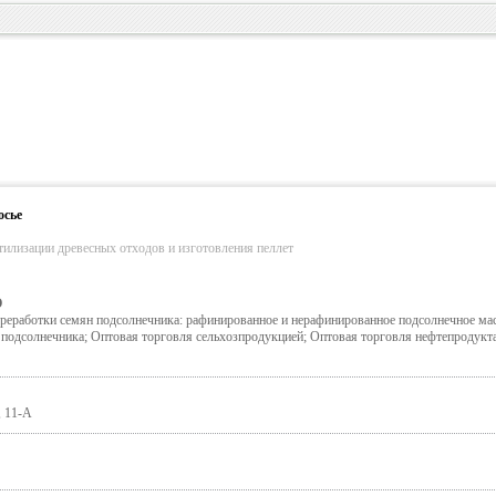
осье
тилизации древесных отходов и изготовления пеллет
О
реработки семян подсолнечника: рафинированное и нерафинированное подсолнечное ма
и подсолнечника; Оптовая торговля сельхозпродукцией; Оптовая торговля нефтепродукт
, 11-А