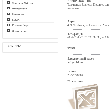
ВИЗИР ООО ТПК
Дерево и Мебель
Топливные брикеты; Продажа шпо
наливные
Инструкция
Контакты
F.A.Q.
Адрес:
49999 г.Дн-ск, ул.Паникахи, 2, оф
Каталог фирм
О компании
Телефон(ы):
(056) 744-97-37, 744-97-35, 744-9
Счётчики
Факс:
Электронный адрес:
info@vizir.ua
Вебсайт:
www.vizir.ua
Прайс-лист: