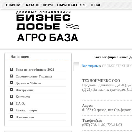
ГЛАВНАЯ
КАТАЛОГ ФИРМ
ОБРАТНАЯ СВЯЗЬ
О НАС
Навигация
Каталог фирм Бизнес Д
Все фирмы
»
СЕЛЬХОЗТЕХНИК
Базы по агробизнесу 2021
Строительство Украины
ТЕХНОИМПЕКС ООО
Дерево и Мебель
Продажа:; Двигатели: Д-120 (Д-2
(Д-21); Запчасти к тракторам: С
Инструкция
Контакты
F.A.Q.
Адрес:
61052 г.Харьков, пер.Симферопол
Каталог фирм
О компании
Телефон(ы):
(057) 728-11-02, 728-11-03