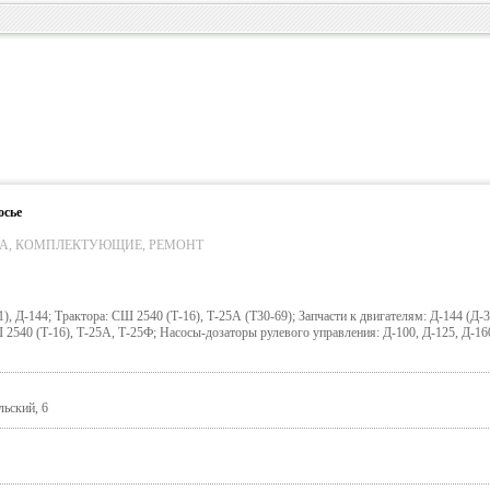
осье
А, КОМПЛЕКТУЮЩИЕ, РЕМОНТ
1), Д-144; Трактора: СШ 2540 (Т-16), Т-25А (Т30-69); Запчасти к двигателям: Д-144 (Д-
Ш 2540 (Т-16), Т-25А, Т-25Ф; Насосы-дозаторы рулевого управления: Д-100, Д-125, Д-16
ьский, 6