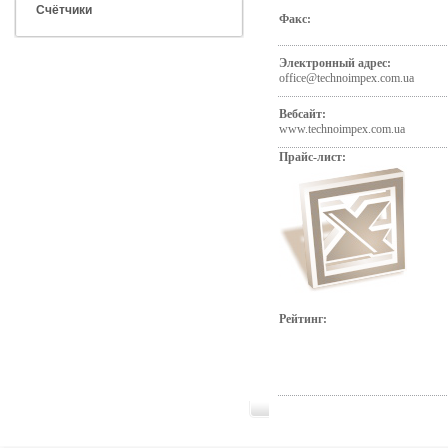
Счётчики
Факс:
Электронный адрес:
office@technoimpex.com.ua
Вебсайт:
www.technoimpex.com.ua
Прайс-лист:
Рейтинг: