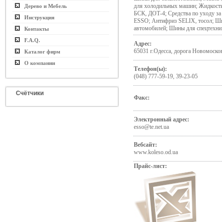
для холодильных машин; Жидкос
Дерево и Мебель
БСК, ДОТ-4; Средства по уходу за
Инструкция
ESSO; Антифриз SELIX, тосол; Ши
автомобилей; Шины для спецтехни
Контакты
F.A.Q.
Адрес:
65031 г.Одесса, дорога Новомосков
Каталог фирм
О компании
Телефон(ы):
(048) 777-59-19, 39-23-05
Счётчики
Факс:
Электронный адрес:
esso@te.net.ua
Вебсайт:
www.koleso.od.ua
Прайс-лист: