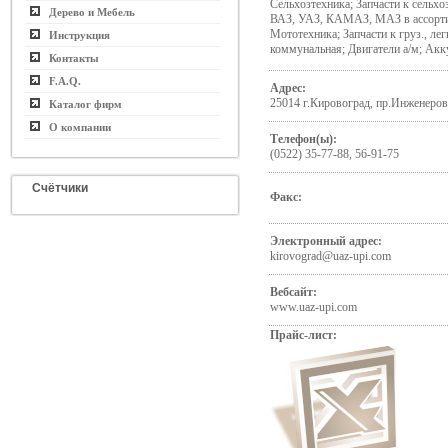
Сельхозтехника; Запчасти к сельх
Дерево и Мебель
ВАЗ, УАЗ, КАМАЗ, МАЗ в ассорти
Мототехника; Запчасти к груз., ле
Инструкция
коммунальная; Двигатели а/м; Ак
Контакты
F.A.Q.
Адрес:
25014 г.Кировоград, пр.Инженеров
Каталог фирм
О компании
Телефон(ы):
(0522) 35-77-88, 56-91-75
Счётчики
Факс:
Электронный адрес:
kirovograd@uaz-upi.com
Вебсайт:
www.uaz-upi.com
Прайс-лист: