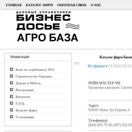
ГЛАВНАЯ
КАТАЛОГ ФИРМ
ОБРАТНАЯ СВЯЗЬ
О НАС
Навигация
Каталог фирм Бизне
Все фирмы
»
СЕЛЬХОЗТЕХ
Базы по агробизнесу 2021
Строительство Украины
РЕЙН МАСТЕР ЧП
Дерево и Мебель
Орошение капельное; Систем
Инструкция
Контакты
F.A.Q.
Адрес:
02660 г.Киев, бул.Перова, 4
Каталог фирм
О компании
Телефон(ы):
(044) 495-79-59, (067) 261-0