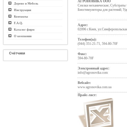
АГРОНОВИКА ООО
Дерево и Мебель
Сеялки механические; Субстраты 
Биостимуляторы для растений; У
Инструкция
Контакты
F.A.Q.
Адрес:
02096 г.Киев, ул.Симферопольска
Каталог фирм
О компании
Телефон(ы):
(044) 351-21-71, 594-80-70F
Счётчики
Факс:
594-80-70F
Электронный адрес:
info@agronovika.com
Вебсайт:
www.agronovika.com.ua
Прайс-лист: