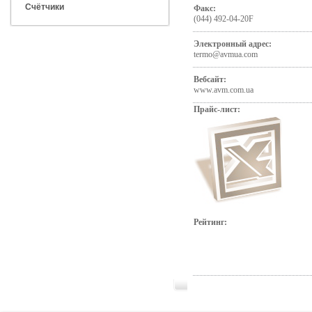
Счётчики
Факс:
(044) 492-04-20F
Электронный адрес:
termo@avmua.com
Вебсайт:
www.avm.com.ua
Прайс-лист:
Рейтинг: