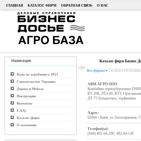
ГЛАВНАЯ
КАТАЛОГ ФИРМ
ОБРАТНАЯ СВЯЗЬ
О НАС
Навигация
Каталог фирм Бизнес Д
Все фирмы
»
СЕЛЬХОЗТЕХНИК
Базы по агробизнесу 2021
Строительство Украины
АВМ АГРО ООО
Комбайны зерноуборочные ЕНИС
Дерево и Мебель
ВТ-200, ЛТЗ-60, ВТЗ; Оригинальн
Инструкция
ДТ-75 бульдозеры, торфяники
Контакты
F.A.Q.
Адрес:
02660 г.Киев, ул.Автопарковая, 5
Каталог фирм
О компании
Телефон(ы):
(044) 492-04-20F, 492-04-14F