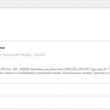
осье
А, КОМПЛЕКТУЮЩИЕ, РЕМОНТ
ЕЙ-954, -950, 1200НМ; Комбайны рисоуборочные ЕНИСЕЙ-1200-РМ; Тракторы ДТ-75,
ые запчасти к комбайновой и тракторной технике; Коммунальная техника; Тракторы гу