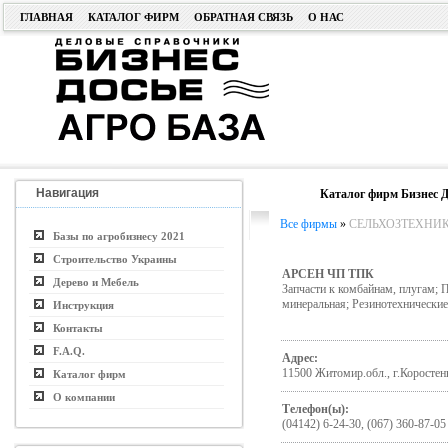
ГЛАВНАЯ
КАТАЛОГ ФИРМ
ОБРАТНАЯ СВЯЗЬ
О НАС
Навигация
Каталог фирм Бизнес Д
Все фирмы
»
СЕЛЬХОЗТЕХНИ
Базы по агробизнесу 2021
Строительство Украины
АРСЕН ЧП ТПК
Дерево и Мебель
Запчасти к комбайнам, плугам;
минеральная; Резинотехнические
Инструкция
Контакты
F.A.Q.
Адрес:
11500 Житомир.обл., г.Коростень
Каталог фирм
О компании
Телефон(ы):
(04142) 6-24-30, (067) 360-87-05