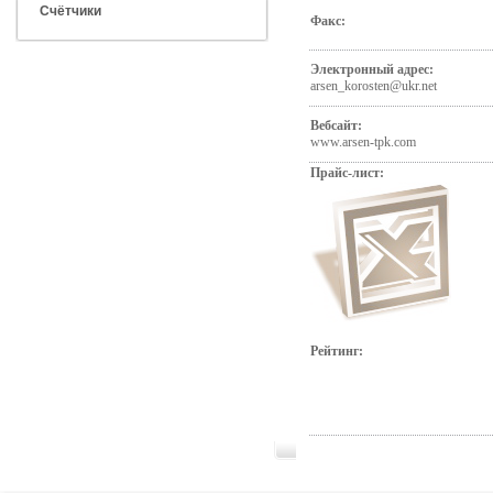
Счётчики
Факс:
Электронный адрес:
arsen_korosten@ukr.net
Вебсайт:
www.arsen-tpk.com
Прайс-лист:
Рейтинг: