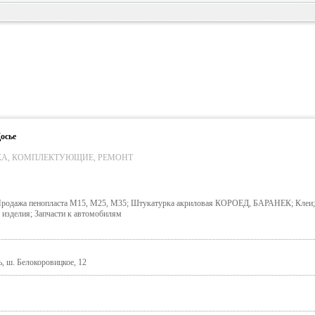
осье
КА, КОМПЛЕКТУЮЩИЕ, РЕМОНТ
 Продажа пенопласта М15, М25, М35; Штукатурка акриловая КОРОЕД, БАРАНЕК; Клеи;
 изделия; Запчасти к автомобилям
, ш. Белокоровицкое, 12