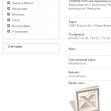
ТАВРИЯ ПАО дом марочных к
Дерево и Мебель
Виноградарство; Садоводство; На
производство; Виноделие
Инструкция
Контакты
F.A.Q.
Адрес:
74905 Херсон.обл., г.Новая Кахов
Каталог фирм
О компании
Телефон(ы):
(05549) 7-62-28, 7-65-21, 7-52-50,
Счётчики
Факс:
Электронный адрес:
info@tavria.ua
Вебсайт:
www.tavria.ua
Прайс-лист: