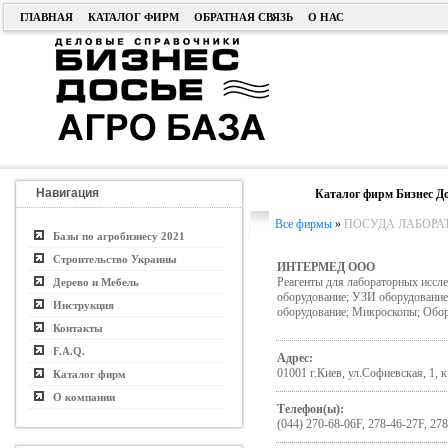
ГЛАВНАЯ
КАТАЛОГ ФИРМ
ОБРАТНАЯ СВЯЗЬ
О НАС
Навигация
Каталог фирм Бизнес До
Все фирмы
»
ПОСУДА ЛАБОРА
Базы по агробизнесу 2021
Строительство Украины
ИНТЕРМЕД ООО
Реагенты для лабораторных иссле
Дерево и Мебель
оборудование; УЗИ оборудование;
Инструкция
оборудование; Микроскопы; Обор
Контакты
F.A.Q.
Адрес:
01001 г.Киев, ул.Софиевская, 1, к
Каталог фирм
О компании
Телефон(ы):
(044) 270-68-06F, 278-46-27F, 278