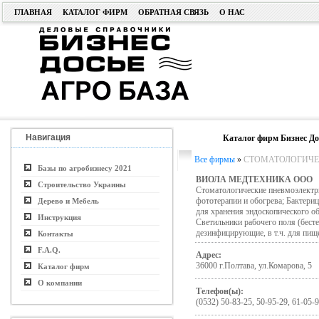
ГЛАВНАЯ
КАТАЛОГ ФИРМ
ОБРАТНАЯ СВЯЗЬ
О НАС
Навигация
Каталог фирм Бизнес До
Все фирмы
»
СТОМАТОЛОГИЧЕ
Базы по агробизнесу 2021
ВИОЛА МЕДТЕХНИКА ООО
Строительство Украины
Стоматологические пневмоэлектри
фототерапии и обогрева; Бактери
Дерево и Мебель
для хранения эндоскопического о
Инструкция
Светильники рабочего поля (бест
дезинфицирующие, в т.ч. для пи
Контакты
F.A.Q.
Адрес:
36000 г.Полтава, ул.Комарова, 5
Каталог фирм
О компании
Телефон(ы):
(0532) 50-83-25, 50-95-29, 61-05-9