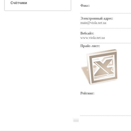
Счётчики
Факс:
Электронный адрес:
main@viola.net.ua
Вебсайт:
www.viola.net.ua
Прайс-лист:
Рейтинг: