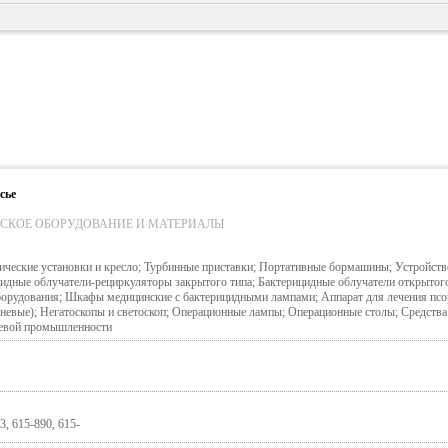
сье
СКОЕ ОБОРУДОВАНИЕ И МАТЕРИАЛЫ
ческие установки и кресло; Турбинные приставки; Портативные бормашины; Устройств
цидные облучатели-рециркуляторы закрытого типа; Бактерицидные облучатели открыто
борудования; Шкафы медицинские с бактерицидными лампами; Аппарат для лечения псо
еневые); Негатоскопы и светоскоп; Операционные лампы; Операционные столы; Средства
щевой промышленности
3, 615-890, 615-