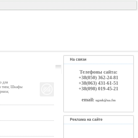
На связи
Телефоны сайта:
+38(050) 362-24-81
о для
+38(063) 431-61-51
го типа; Шкафы
+38(098) 019-45-21
риаза;
email:
ugmk@ua.fm
Реклама на сайте