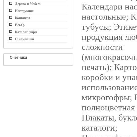
Календари на
Дерево и Мебель
Инструкция
настольные; 
Контакты
тубусы; Этике
F.A.Q.
Каталог фирм
продукция лю
О компании
сложности
(многокрасочн
Счётчики
печать); Карт
коробки и упа
использовани
микрогофры; 
полноцветная
Плакаты, букл
каталоги;