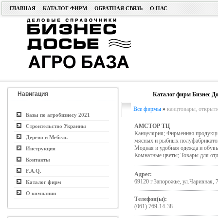
ГЛАВНАЯ
КАТАЛОГ ФИРМ
ОБРАТНАЯ СВЯЗЬ
О НАС
Навигация
Каталог фирм Бизнес До
Все фирмы
»
канцтовары, открытк
Базы по агробизнесу 2021
АМСТОР ТЦ
Строительство Украины
Канцелярия; Фирменная продукция
Дерево и Мебель
мясных и рыбных полуфабрикатов,
Модная и удобная одежда и обувь
Инструкция
Комнатные цветы; Товары для отд
Контакты
F.A.Q.
Адрес:
69120 г.Запорожье, ул.Чаривная, 
Каталог фирм
О компании
Телефон(ы):
(061) 769-14-38