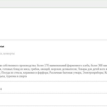
сье
и, конверты
 собственного производства: более 170 наименований фирменного хлеба, более 300 на
 готовых блюд из мяса, грибов, овощей, морских деликатесов; Товары для детей всех в
; Посуда из стекла, керамики и фарфора; Различная бытовая утварь; Электроприборы; К
ыха, туризма и спорта
74