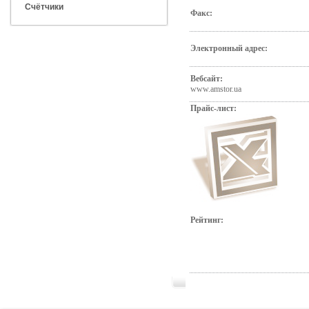
Счётчики
Факс:
Электронный адрес:
Вебсайт:
www.amstor.ua
Прайс-лист:
Рейтинг: