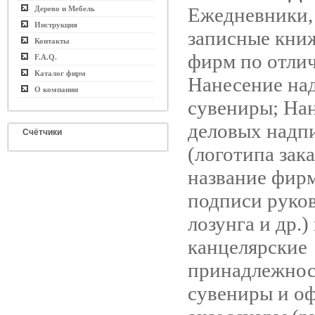
Ежедневники,
Дерево и Мебель
Инструкция
записные кни
Контакты
фирм по отли
F.A.Q.
Каталог фирм
Нанесение на
О компании
сувениры; На
деловых надп
Счётчики
(логотипа зака
название фир
подписи руков
лозунга и др.)
канцелярские
принадлежнос
сувениры и о