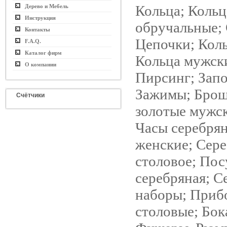
Кольца; Кольц
Дерево и Мебель
Инструкция
обручальные; 
Контакты
Цепочки; Коль
F.A.Q.
Каталог фирм
Кольца мужск
О компании
Пирсинг; Зап
Зажимы; Брош
Счётчики
золотые мужск
Часы серебря
женские; Сер
столовое; Пос
серебряная; С
наборы; Приб
столовые; Бок