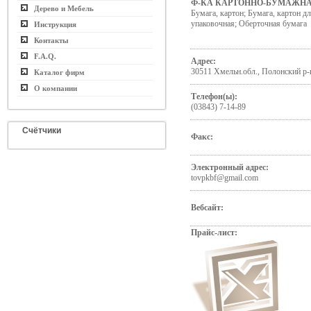
Ф-КА КАРТОННО-БУМАЖН
Дерево и Мебель
Бумага, картон; Бумага, картон д
упаковочная; Оберточная бумага
Инструкция
Контакты
F.A.Q.
Адрес:
30511 Хмельн.обл., Полонский р-
Каталог фирм
О компании
Телефон(ы):
(03843) 7-14-89
Счётчики
Факс:
Электронный адрес:
tovpkbf@gmail.com
Вебсайт:
Прайс-лист: