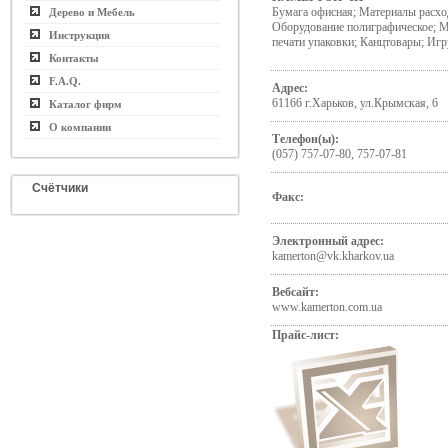
Бумага офисная; Материалы расхо
Дерево и Мебель
Оборудование полиграфическое; 
Инструкция
печати упаковки; Канцтовары; Иг
Контакты
F.A.Q.
Адрес:
61166 г.Харьков, ул.Крымская, 6
Каталог фирм
О компании
Телефон(ы):
(057) 757-07-80, 757-07-81
Счётчики
Факс:
Электронный адрес:
kamerton@vk.kharkov.ua
Вебсайт:
www.kamerton.com.ua
Прайс-лист: