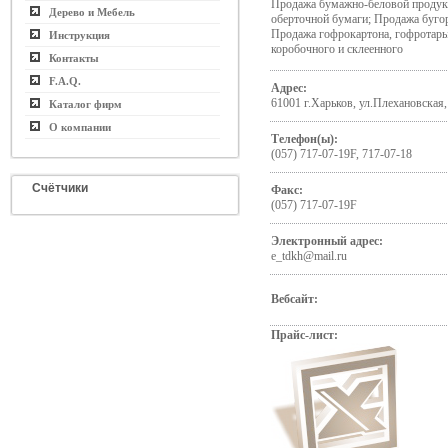
Продажа бумажно-беловой продукц
Дерево и Мебель
оберточной бумаги; Продажа бугор
Продажа гофрокартона, гофротары
Инструкция
коробочного и склеенного
Контакты
F.A.Q.
Адрес:
61001 г.Харьков, ул.Плехановская,
Каталог фирм
О компании
Телефон(ы):
(057) 717-07-19F, 717-07-18
Счётчики
Факс:
(057) 717-07-19F
Электронный адрес:
e_tdkh@mail.ru
Вебсайт:
Прайс-лист: