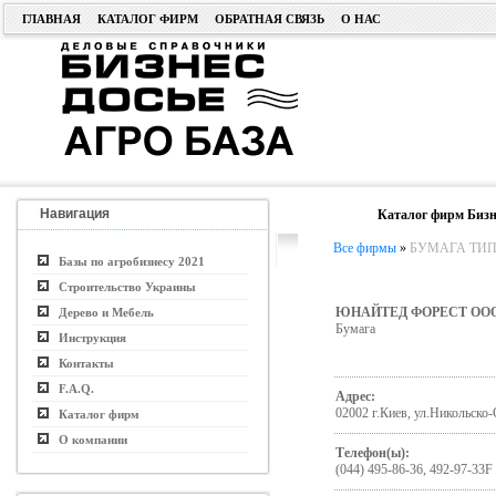
ГЛАВНАЯ
КАТАЛОГ ФИРМ
ОБРАТНАЯ СВЯЗЬ
О НАС
Навигация
Каталог фирм Бизн
Все фирмы
»
БУМАГА ТИП
Базы по агробизнесу 2021
Строительство Украины
ЮНАЙТЕД ФОРЕСТ ОО
Дерево и Мебель
Бумага
Инструкция
Контакты
F.A.Q.
Адрес:
02002 г.Киев, ул.Никольско-
Каталог фирм
О компании
Телефон(ы):
(044) 495-86-36, 492-97-33F