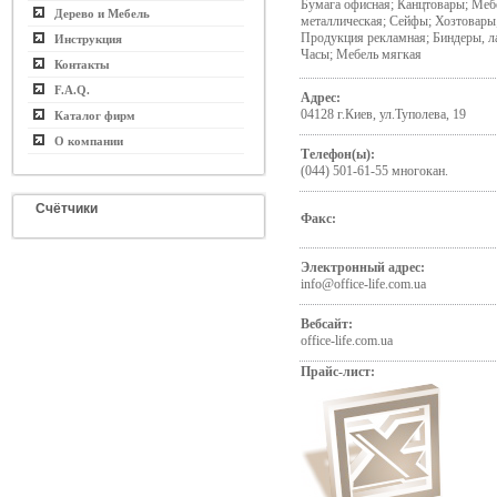
Бумага офисная; Канцтовары; Меб
Дерево и Мебель
металлическая; Сейфы; Хозтовары
Продукция рекламная; Биндеры, л
Инструкция
Часы; Мебель мягкая
Контакты
F.A.Q.
Адрес:
04128 г.Киев, ул.Туполева, 19
Каталог фирм
О компании
Телефон(ы):
(044) 501-61-55 многокан.
Счётчики
Факс:
Электронный адрес:
info@office-life.com.ua
Вебсайт:
office-life.com.ua
Прайс-лист: