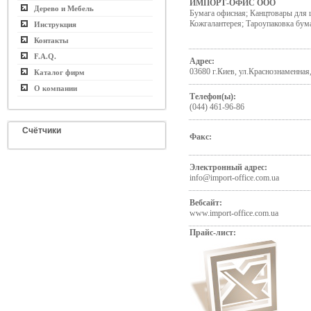
ИМПОРТ-ОФИС ООО
Дерево и Мебель
Бумага офисная; Канцтовары для 
Кожгалантерея; Тароупаковка бум
Инструкция
Контакты
F.A.Q.
Адрес:
03680 г.Киев, ул.Краснознаменная
Каталог фирм
О компании
Телефон(ы):
(044) 461-96-86
Счётчики
Факс:
Электронный адрес:
info@import-office.com.ua
Вебсайт:
www.import-office.com.ua
Прайс-лист: