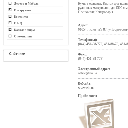
Бумага офисная; Картон для поли
Дерево и Мебель
рулонных материалов, до 1500 мм
Инструкция
Пленка п/п; Канцтовары
Контакты
F.A.Q.
Адрес:
01054 г.Киев, а/я 87; ул.Воровског
Каталог фирм
О компании
Телефон(ы):
(044) 451-88-77F, 451-88-78, 451-8
Счётчики
Факс:
(044) 451-88-77F
Электронный адрес:
office@elo.ua
Вебсайт:
www.elo.ua
Прайс-лист: