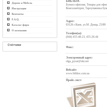
БИБЛЬОС
Дерево и Мебель
Бумага офисная; Товары для офис
Кожгалантерея; Тароупаковка бу
Инструкция
Контакты
F.A.Q.
Адрес:
03126 г.Киев, ул.М. Донца, 25/89
Каталог фирм
О компании
Телефон(ы):
(044) 455-48-23, 455-26-44
Счётчики
Факс:
Электронный адрес:
olga_pysar@ukr.net
Вебсайт:
www.biblios.com.ua
Прайс-лист: