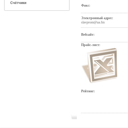
Счётчики
Факс:
Электронный адрес:
slavprom@ua.fm
Вебсайт:
Прайс-лист:
Рейтинг: