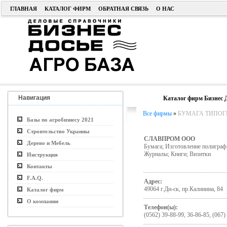
ГЛАВНАЯ
КАТАЛОГ ФИРМ
ОБРАТНАЯ СВЯЗЬ
О НАС
Навигация
Каталог фирм Бизнес 
Все фирмы
»
БУМАГА ТИПОГ
Базы по агробизнесу 2021
Строительство Украины
СЛАВПРОМ ООО
Дерево и Мебель
Бумага; Изготовление полиграф
Журналы; Книги; Визитки
Инструкция
Контакты
F.A.Q.
Адрес:
49064 г.Дн-ск, пр.Калинина, 84
Каталог фирм
О компании
Телефон(ы):
(0562) 39-88-99, 36-86-85, (067)