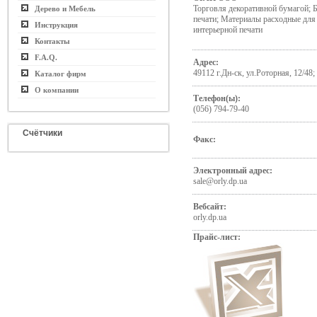
Торговля декоративной бумагой;
Дерево и Мебель
печати; Материалы расходные дл
Инструкция
интерьерной печати
Контакты
F.A.Q.
Адрес:
49112 г.Дн-ск, ул.Роторная, 12/48;
Каталог фирм
О компании
Телефон(ы):
(056) 794-79-40
Счётчики
Факс:
Электронный адрес:
sale@orly.dp.ua
Вебсайт:
orly.dp.ua
Прайс-лист: