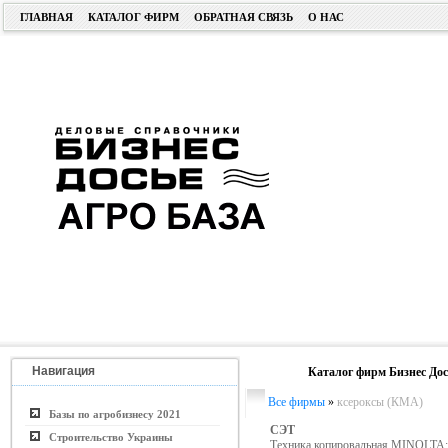
ГЛАВНАЯ
КАТАЛОГ ФИРМ
ОБРАТНАЯ СВЯЗЬ
О НАС
Навигация
Каталог фирм Бизнес Дос
Все фирмы
»
ксероксы (КМА)
Базы по агробизнесу 2021
СЭТ
Строительство Украины
Техника копировальная MINOLTA;