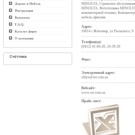
MINOLTA; Сервисное обслуживани
Дерево и Мебель
MINOLTA; Фототехника MINOLTA
Инструкция
компьютерной технике; Компьюте
мебель офисная
Контакты
F.A.Q.
Адрес:
10014 г.Житомир, ул.Рыльского, 9
Каталог фирм
О компании
Телефон(ы):
(0412) 41-84-20, 24-39-20
Счётчики
Факс:
Электронный адрес:
office@set.com.ua
Вебсайт:
www.set.com.ua
Прайс-лист: