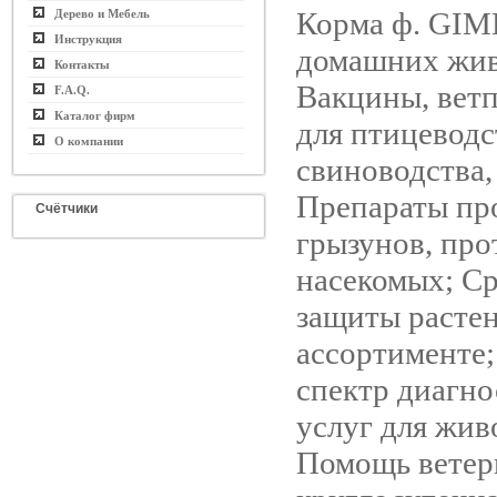
Корма ф. GI
Дерево и Мебель
Инструкция
домашних жи
Контакты
Вакцины, вет
F.A.Q.
Каталог фирм
для птицеводс
О компании
свиноводства,
Препараты пр
Счётчики
грызунов, про
насекомых; Ср
защиты расте
ассортименте
спектр диагн
услуг для жив
Помощь ветер