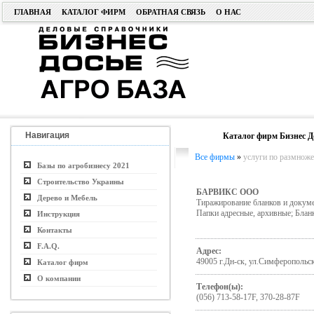
ГЛАВНАЯ
КАТАЛОГ ФИРМ
ОБРАТНАЯ СВЯЗЬ
О НАС
Навигация
Каталог фирм Бизнес Д
Все фирмы
»
услуги по размнож
Базы по агробизнесу 2021
Строительство Украины
БАРВИКС ООО
Дерево и Мебель
Тиражирование бланков и докуме
Папки адресные, архивные; Блан
Инструкция
Контакты
F.A.Q.
Адрес:
49005 г.Дн-ск, ул.Симферопольска
Каталог фирм
О компании
Телефон(ы):
(056) 713-58-17F, 370-28-87F