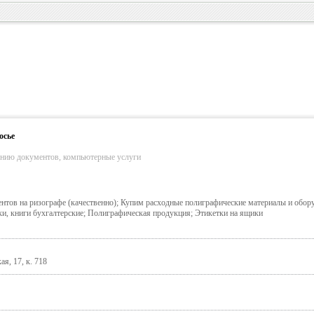
осье
ению документов, компьютерные услуги
нтов на ризографе (качественно); Купим расходные полиграфические материалы и обору
ки, книги бухгалтерские; Полиграфическая продукция; Этикетки на ящики
я, 17, к. 718