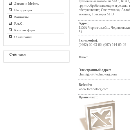
Грузовые автомобили МАЗ, КРАЗ
Дерево и Мебель
грунтообрабатывающие агрегаты, г
обслуживание; Спецтехника; Авт
Инструкция
техника; Тракторы МТЗ
Контакты
Адрес:
F.A.Q.
15562 Чернигов.обл., Черниговски
Каталог фирм
51
О компании
Телефон(ы):
(0462) 69-63-66, (067) 514-65-92
Счётчики
Факс:
Электронный адрес:
chernigov@technotorg.com
Вебсайт:
www.technotorg.com
Прайс-лист: