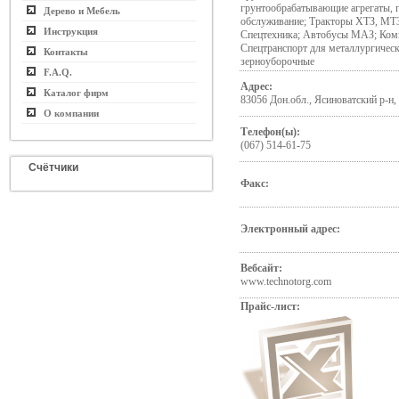
грунтообрабатывающие агрегаты, г
Дерево и Мебель
обслуживание; Тракторы ХТЗ, МТЗ
Инструкция
Спецтехника; Автобусы МАЗ; Комм
Спецтранспорт для металлургичес
Контакты
зерноуборочные
F.A.Q.
Адрес:
Каталог фирм
83056 Дон.обл., Ясиноватский р-н, 
О компании
Телефон(ы):
(067) 514-61-75
Счётчики
Факс:
Электронный адрес:
Вебсайт:
www.technotorg.com
Прайс-лист: