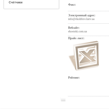
Счётчики
Факс:
Электронный адрес:
info@ekolifesv.kiev.ua
Вебсайт:
ekostoki.com.ua
Прайс-лист:
Рейтинг: