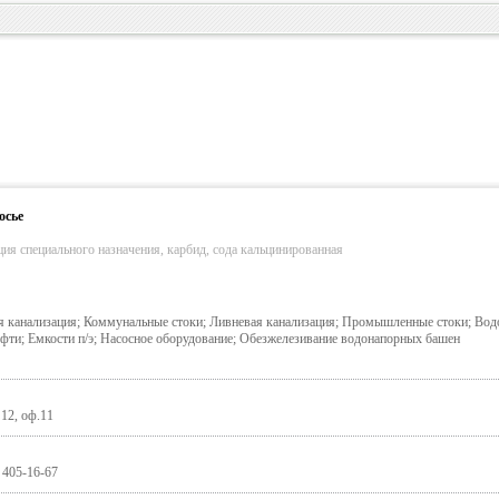
осье
ия специального назначения, карбид, сода кальцинированная
 канализация; Коммунальные стоки; Ливневая канализация; Промышленные стоки; Вод
фти; Емкости п/э; Насосное оборудование; Обезжелезивание водонапорных башен
 12, оф.11
) 405-16-67