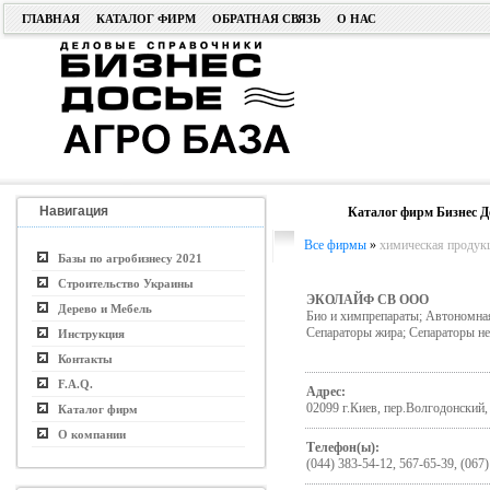
ГЛАВНАЯ
КАТАЛОГ ФИРМ
ОБРАТНАЯ СВЯЗЬ
О НАС
Навигация
Каталог фирм Бизнес Д
Все фирмы
»
химическая продукц
Базы по агробизнесу 2021
Строительство Украины
ЭКОЛАЙФ СВ ООО
Дерево и Мебель
Био и химпрепараты; Автономная
Сепараторы жира; Сепараторы не
Инструкция
Контакты
F.A.Q.
Адрес:
02099 г.Киев, пер.Волгодонский,
Каталог фирм
О компании
Телефон(ы):
(044) 383-54-12, 567-65-39, (067