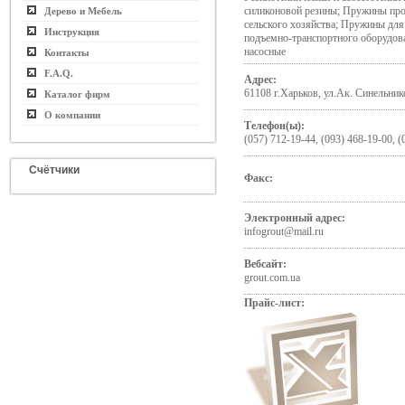
силиконовой резины; Пружины п
Дерево и Мебель
сельского хозяйства; Пружины для
Инструкция
подъемно-транспортного оборудов
насосные
Контакты
F.A.Q.
Адрес:
61108 г.Харьков, ул.Ак. Синельнико
Каталог фирм
О компании
Телефон(ы):
(057) 712-19-44, (093) 468-19-00, (
Счётчики
Факс:
Электронный адрес:
infogrout@mail.ru
Вебсайт:
grout.com.ua
Прайс-лист: