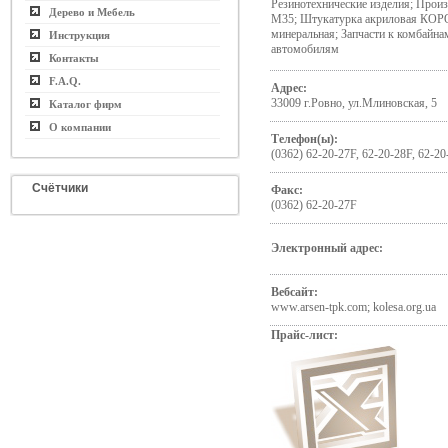
Резинотехнические изделия; Прои
Дерево и Мебель
М35; Штукатурка акриловая КОР
минеральная; Запчасти к комбайнам
Инструкция
автомобилям
Контакты
F.A.Q.
Адрес:
33009 г.Ровно, ул.Млиновская, 5
Каталог фирм
О компании
Телефон(ы):
(0362) 62-20-27F, 62-20-28F, 62-20
Счётчики
Факс:
(0362) 62-20-27F
Электронный адрес:
Вебсайт:
www.arsen-tpk.com; kolesa.org.ua
Прайс-лист: