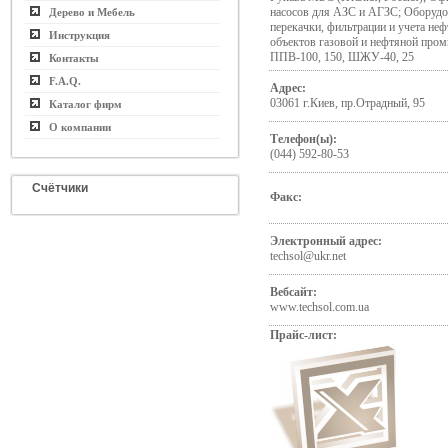
насосов для АЗС и АГЗС; Оборудов
Дерево и Мебель
перекачки, фильтрации и учета не
Инструкция
объектов газовой и нефтяной про
ППВ-100, 150, ШЖУ-40, 25
Контакты
F.A.Q.
Адрес:
03061 г.Киев, пр.Отрадный, 95
Каталог фирм
О компании
Телефон(ы):
(044) 592-80-53
Счётчики
Факс:
Электронный адрес:
techsol@ukr.net
Вебсайт:
www.techsol.com.ua
Прайс-лист: