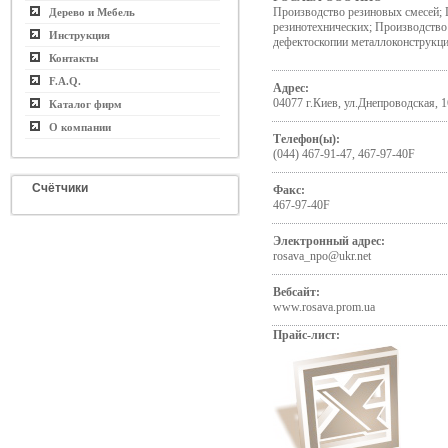
Производство резиновых смесей; 
Дерево и Мебель
резинотехнических; Производство
Инструкция
дефектоскопии металлоконструкц
Контакты
F.A.Q.
Адрес:
04077 г.Киев, ул.Днепроводская, 1
Каталог фирм
О компании
Телефон(ы):
(044) 467-91-47, 467-97-40F
Счётчики
Факс:
467-97-40F
Электронный адрес:
rosava_npo@ukr.net
Вебсайт:
www.rosava.prom.ua
Прайс-лист: