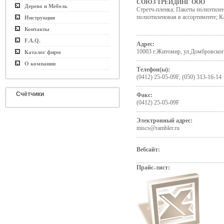
СОЮЗ ТРЕЙДИНГ ООО
Дерево и Мебель
Стретч-пленка; Пакеты полиэтиле
полиэтиленовая в ассортименте; К
Инструкция
Контакты
F.A.Q.
Адрес:
10003 г.Житомир, ул.Домбровског
Каталог фирм
О компании
Телефон(ы):
(0412) 25-05-09F, (050) 313-16-14
Счётчики
Факс:
(0412) 25-05-09F
Электронный адрес:
miscs@rambler.ru
Вебсайт:
Прайс-лист: