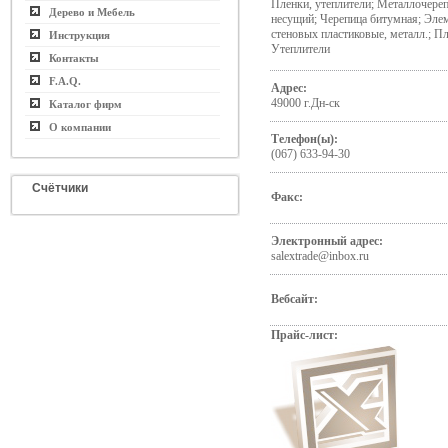
Пленки, утеплители; Металлочере
Дерево и Мебель
несущий; Черепица битумная; Эле
стеновых пластиковые, металл.; П
Инструкция
Утеплители
Контакты
F.A.Q.
Адрес:
49000 г.Дн-ск
Каталог фирм
О компании
Телефон(ы):
(067) 633-94-30
Счётчики
Факс:
Электронный адрес:
salextrade@inbox.ru
Вебсайт:
Прайс-лист: