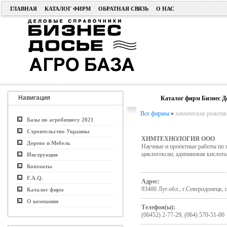
ГЛАВНАЯ
КАТАЛОГ ФИРМ
ОБРАТНАЯ СВЯЗЬ
О НАС
Навигация
Каталог фирм Бизнес Д
Все фирмы
»
химические реактив
Базы по агробизнесу 2021
Строительство Украины
ХИМТЕХНОЛОГИЯ ООО
Дерево и Мебель
Научные и проектные работы по п
циклогексан; адипиновая кислота
Инструкция
Контакты
F.A.Q.
Адрес:
93400 Луг.обл., г.Северодонецк, 
Каталог фирм
О компании
Телефон(ы):
(06452) 2-77-29, (064) 570-51-00