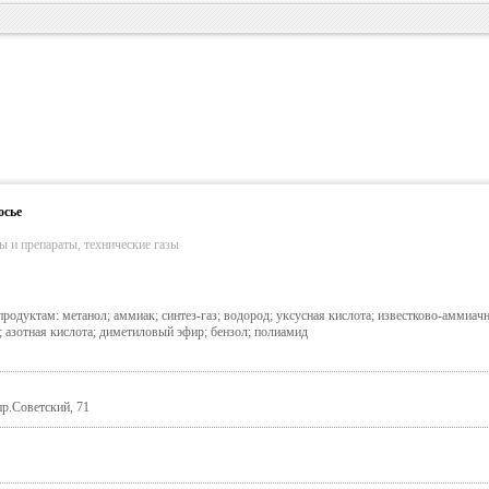
осье
ы и препараты, технические газы
родуктам: метанол; аммиак; синтез-газ; водород; уксусная кислота; известково-аммиачн
; азотная кислота; диметиловый эфир; бензол; полиамид
пр.Советский, 71