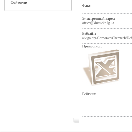
Счётчики
Факс:
Электронный адрес:
office@khimtekh.lg.ua
Вебсайт:
alvigo.org/Corporate/Chemtech/Def
Прайс-лист:
Рейтинг: