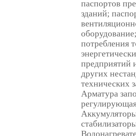
паспортов пр
зданий; паспо
вентиляционно
оборудование
потребления 
энергетически
предприятий 
других неста
технических з
Арматура запо
регулирующая
Аккумуляторы
стабилизаторы
Водонагреват