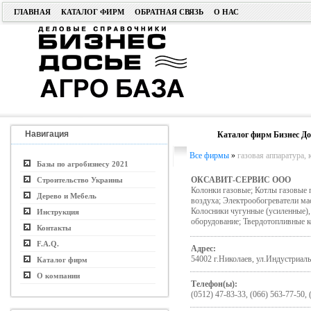
ГЛАВНАЯ
КАТАЛОГ ФИРМ
ОБРАТНАЯ СВЯЗЬ
О НАС
Навигация
Каталог фирм Бизнес До
Все фирмы
»
газовая аппаратура, 
Базы по агробизнесу 2021
ОКСАВИТ-СЕРВИС ООО
Строительство Украины
Колонки газовые; Котлы газовые 
Дерево и Мебель
воздуха; Электрообогреватели ма
Колосники чугунные (усиленные),
Инструкция
оборудование; Твердотопливные к
Контакты
F.A.Q.
Адрес:
54002 г.Николаев, ул.Индустриаль
Каталог фирм
О компании
Телефон(ы):
(0512) 47-83-33, (066) 563-77-50, 