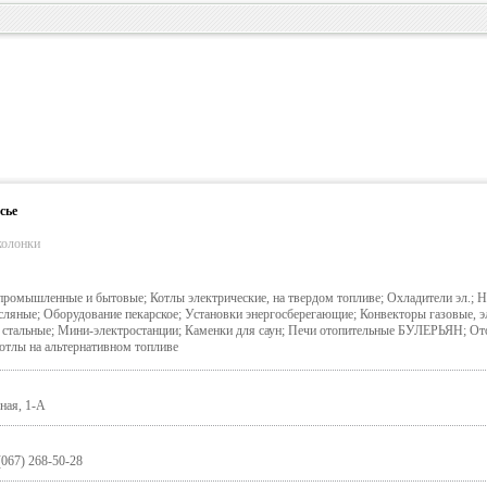
сье
колонки
промышленные и бытовые; Котлы электрические, на твердом топливе; Охладители эл.; Н
сляные; Оборудование пекарское; Установки энергосберегающие; Конвекторы газовые, э
 стальные; Мини-электростанции; Каменки для саун; Печи отопительные БУЛЕРЬЯН; От
отлы на альтернативном топливе
ная, 1-А
(067) 268-50-28