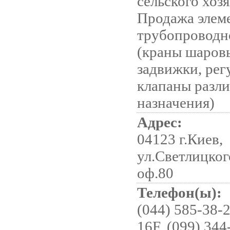
сельского хозя
Продажа элем
трубопроводн
(краны шаровы
задвижки, рег
клапаны разл
назначения)
Адрес:
04123 г.Киев,
ул.Светлицког
оф.80
Телефон(ы):
(044) 585-38-2
16F, (099) 344