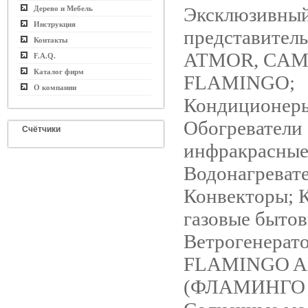
Эксклюзивны
Дерево и Мебель
Инструкция
представител
Контакты
ATMOR, CAM
F.A.Q.
Каталог фирм
FLAMINGO;
О компании
Кондиционеры
Обогреватели
Счётчики
инфракрасные
Водонагревате
Конвекторы; 
газовые бытов
Ветрогенерат
FLAMINGO 
(ФЛАМИНГО 