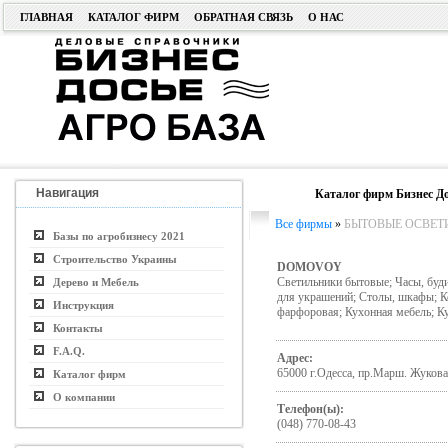
ГЛАВНАЯ
КАТАЛОГ ФИРМ
ОБРАТНАЯ СВЯЗЬ
О НАС
Навигация
Каталог фирм Бизнес До
Все фирмы
»
БЫТОВЫЕ ОСВЕТ
Базы по агробизнесу 2021
Строительство Украины
DOMOVOY
Светильники бытовые; Часы, буди
Дерево и Мебель
для украшений; Столы, шкафы; Ко
Инструкция
фарфоровая; Кухонная мебель; Ку
Контакты
F.A.Q.
Адрес:
65000 г.Одесса, пр.Марш. Жукова
Каталог фирм
О компании
Телефон(ы):
(048) 770-08-43