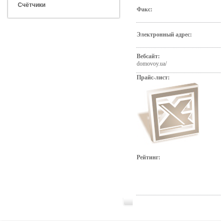
Счётчики
Факс:
Электронный адрес:
Вебсайт:
domovoy.ua/
Прайс-лист:
Рейтинг: