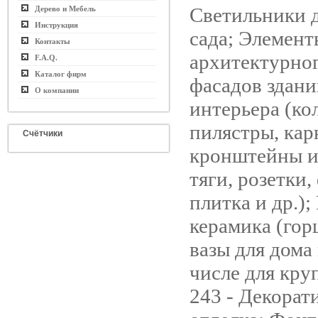
Светильники д
Дерево и Мебель
Инструкция
сада; Элемент
Контакты
архитектурног
F.A.Q.
Каталог фирм
фасадов здани
О компании
интерьера (ко
пилястры, кар
Счётчики
кронштейны и
тяги, розетки,
плитка и др.);
керамика (гор
вазы для дома 
числе для кру
243 - Декорат