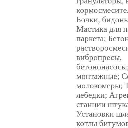
грануляторы, 
кормосмесите
Бочки, бидоны
Мастика для 
паркета; Бето
растворосмес
вибропресы,
бетононасосы
монтажные; С
молокомеры; 
лебедки; Агре
станции штук
Установки шл
котлы битумо