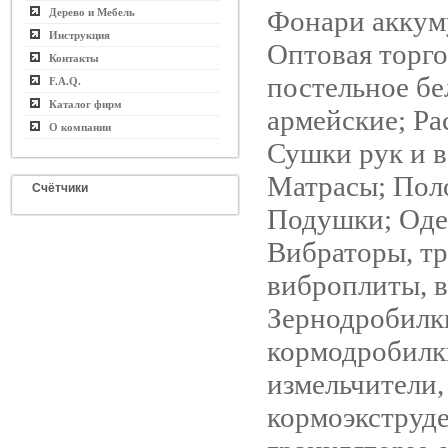
Фонари аккум
Дерево и Мебель
Инструкция
Оптовая торго
Контакты
постельное бе
F.A.Q.
Каталог фирм
армейские; Ра
О компании
Сушки рук и в
Матрасы; Пол
Счётчики
Подушки; Оде
Вибраторы, т
виброплиты, 
Зернодробилк
кормодробилк
измельчители,
кормоэкструд