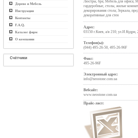
Люстры, бра; Мебель для офиса; М
Дерево и Мебель
гардеробные, столы, жилые комнат
декорирования стола; Зеркала, пр
Инструкция
декоративные для стен
Контакты
F.A.Q.
Адрес:
03150 г.Киев, а/я 210; ул.И.Кудри, 
Каталог фирм
О компании
Телефон(ы):
(044) 495-26-50, 495-26-96F
Счётчики
Факс:
495-26-96F
Электронный адрес:
info@neostone.com.ua
Вебсайт:
www.neostone.com.ua
Прайс-лист: