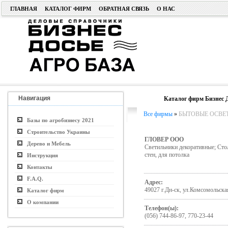
ГЛАВНАЯ
КАТАЛОГ ФИРМ
ОБРАТНАЯ СВЯЗЬ
О НАС
Навигация
Каталог фирм Бизнес 
Все фирмы
»
БЫТОВЫЕ ОСВЕ
Базы по агробизнесу 2021
Строительство Украины
ГЛОВЕР ООО
Дерево и Мебель
Светильники декоративные; Сто
стен, для потолка
Инструкция
Контакты
F.A.Q.
Адрес:
49027 г.Дн-ск, ул.Комсомольска
Каталог фирм
О компании
Телефон(ы):
(056) 744-86-97, 770-23-44