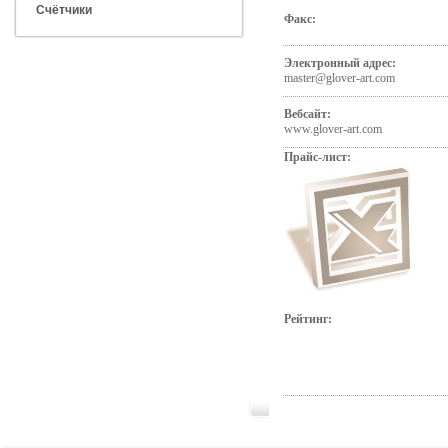
Счётчики
Факс:
Электронный адрес:
master@glover-art.com
Вебсайт:
www.glover-art.com
Прайс-лист:
Рейтинг: