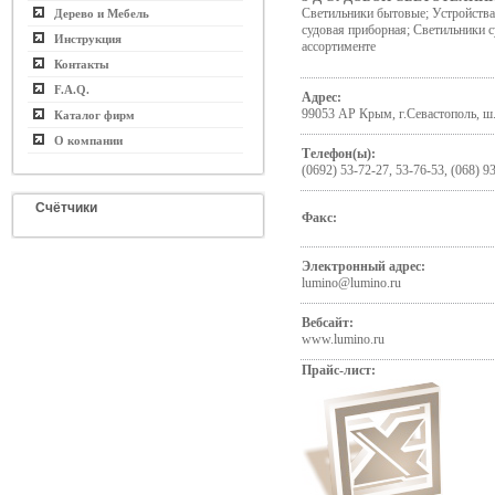
Светильники бытовые; Устройства
Дерево и Мебель
судовая приборная; Светильники 
Инструкция
ассортименте
Контакты
F.A.Q.
Адрес:
99053 АР Крым, г.Севастополь, ш.
Каталог фирм
О компании
Телефон(ы):
(0692) 53-72-27, 53-76-53, (068) 9
Счётчики
Факс:
Электронный адрес:
lumino@lumino.ru
Вебсайт:
www.lumino.ru
Прайс-лист: