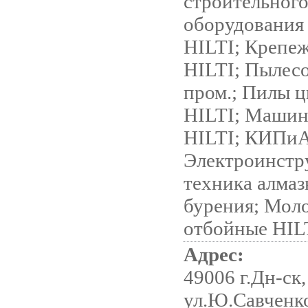
строительног
оборудования
HILTI; Крепе
HILTI; Пылес
пром.; Пилы 
HILTI; Машин
HILTI; КИПиА
Электроинстр
техника алмаз
бурения; Мол
отбойные HIL
Адрес:
49006 г.Дн-ск,
ул.Ю.Савченко